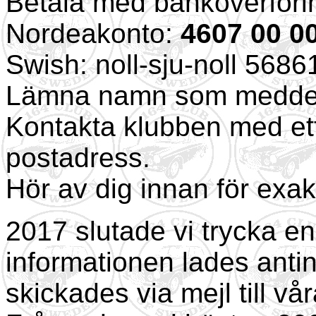
Betala med banköverförin
Nordeakonto:
4607 00 0
Swish: noll-sju-noll 5686
Lämna namn som medde
Kontakta klubben med ett
postadress.
Hör av dig innan för exakt
2017 slutade vi trycka en
informationen lades anti
skickades via mejl till v