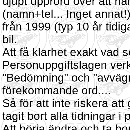
djupt upprörd över att h
(namn+tel... Inget annat!
från 1999 (typ 10 år tidig
bil.
Att få klarhet exakt vad s
Personuppgiftslagen verk
"Bedömning" och "avvägni
förekommande ord....
Så för att inte riskera at
tagit bort alla tidningar 
Att börja ändra och ta bo