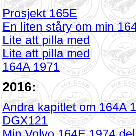
Prosjekt 165E
En liten ståry om min 16
Lite att pilla med
Lite att pilla med
164A 1971
2016:
Andra kapitlet om 164A 
DGX121
Min Volvo 164E 1974 del