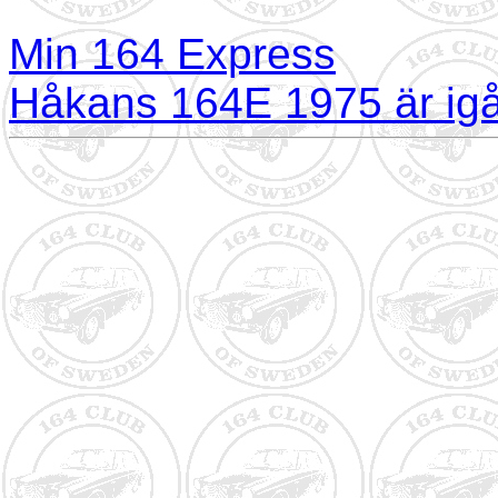
Min 164 Express
Håkans 164E 1975 är ig