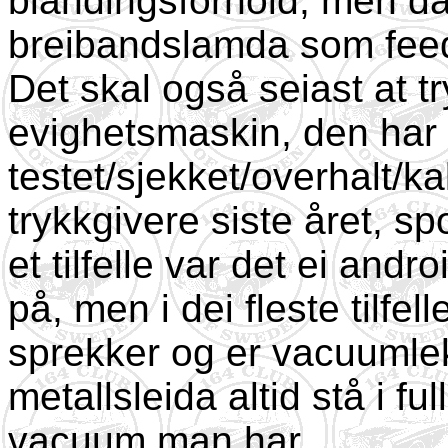
blandingsforhold, men da 
breibandslamda som feedb
Det skal også seiast at t
evighetsmaskin, den har 
testet/sjekket/overhalt/kal
trykkgivere siste året, sp
et tilfelle var det ei and
på, men i dei fleste tilf
sprekker og er vacuumlek
metallsleida altid stå i f
vacuum man har.