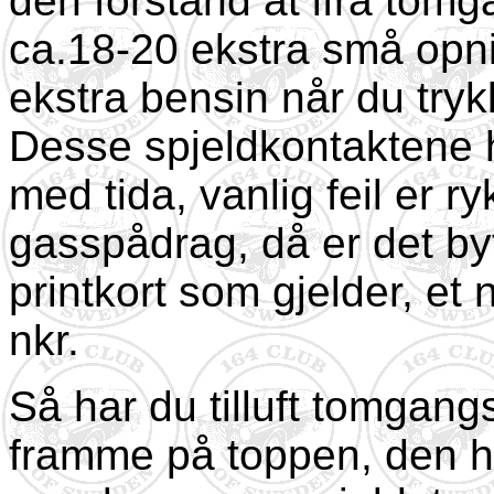
den forstand at ifra tomga
ca.18-20 ekstra små opni
ekstra bensin når du try
Desse spjeldkontaktene har
med tida, vanlig feil er r
gasspådrag, då er det byt
printkort som gjelder, et 
nkr.
Så har du tilluft tomgang
framme på toppen, den har