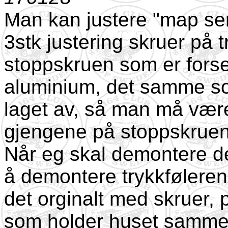
Man kan justere "map sen
3stk justering skruer på t
stoppskruen som er forse
aluminium, det samme som
laget av, så man må være
gjengene på stoppskruen
Når eg skal demontere d
å demontere trykkføleren
det orginalt med skruer, 
som holder huset samme