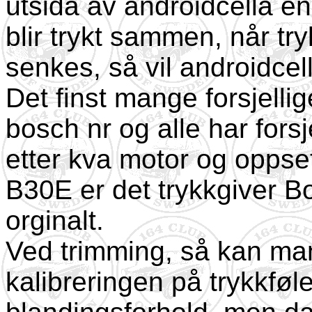
utsida av androidcella en
blir trykt sammen, når tr
senkes, så vil androidcel
Det finst mange forsjellig
bosch nr og alle har forsje
etter kva motor og oppset
B30E er det trykkgiver 
orginalt.
Ved trimming, så kan man 
kalibreringen på trykkføle