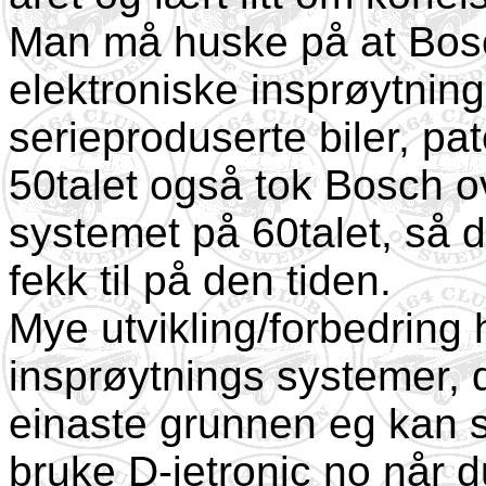
Man må huske på at Bosch
elektroniske insprøytninga
serieproduserte biler, pa
50talet også tok Bosch ov
systemet på 60talet, så d
fekk til på den tiden.
Mye utvikling/forbedring
insprøytnings systemer, de
einaste grunnen eg kan sjå
bruke D-jetronic no når du