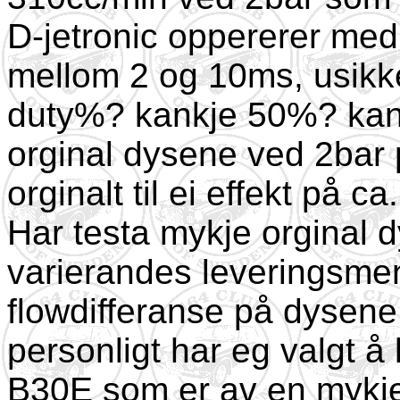
D-jetronic oppererer med
mellom 2 og 10ms, usikke
duty%? kankje 50%? kan
orginal dysene ved 2bar 
orginalt til ei effekt på c
Har testa mykje orginal d
varierandes leveringsmen
flowdifferanse på dysen
personligt har eg valgt å 
B30E som er av en mykje 