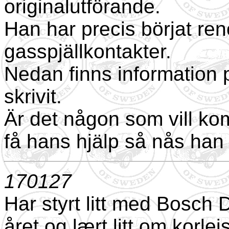
originalutförande.
Han har precis börjat reno
gasspjällkontakter.
Nedan finns information 
skrivit.
Är det någon som vill ko
få hans hjälp så nås han
170127
Har styrt litt med Bosch D
året og lært litt om korlei