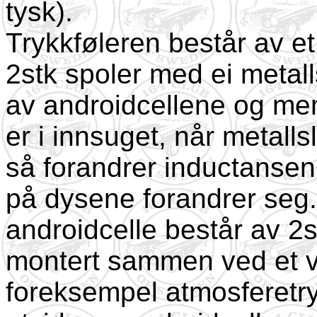
tysk).
Trykkføleren består av e
2stk spoler med ei metall
av androidcellene og me
er i innsuget, når metalls
så forandrer inductansen
på dysene forandrer seg.
androidcelle består av 2s
montert sammen ved et v
foreksempel atmosferetry