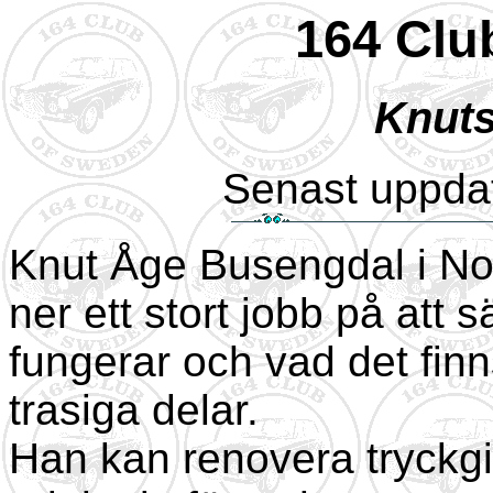
164 Clu
Knuts
Senast uppdat
Knut Åge Busengdal i Nor
ner ett stort jobb på att s
fungerar och vad det finn
trasiga delar.
Han kan renovera tryckgiv