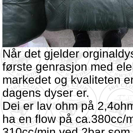
Når det gjelder orginaldy
første genrasjon med el
markedet og kvaliteten e
dagens dyser er.
Dei er lav ohm på 2,4ohm,
ha en flow på ca.380cc/m
310cc/min ved 2bar som e