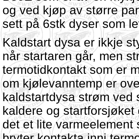
og ved kjøp av større par
sett på 6stk dyser som leve
Kaldstart dysa er ikkje s
når startaren går, men s
termotidkontakt som er m
om kjølevanntemp er over
kaldstartdysa strøm ved 
kaldere og startforsjøket 
det et lite varmeelement
bryter kontakta inni term