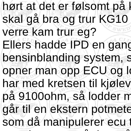
hørt at det er følsomt p
skal gå bra og trur KG10
verre kam trur eg?
Ellers hadde IPD en gang 
bensinblanding system, sl
opner man opp ECU og l
har med kretsen til kjøl
på 9100ohm, så lodder m
går til en ekstern potme
som då manipulerer ecu ti