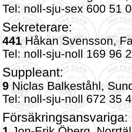
Tel: noll-sju-sex 600 51 
Sekreterare:
441
Håkan Svensson, Fa
Tel: noll-sju-noll 169 96 
Suppleant:
9
Niclas Balkeståhl, Sun
Tel: noll-sju-noll 672 35 
Försäkringsansvariga:
1
Jon-Erik Öberg, Norrtäl