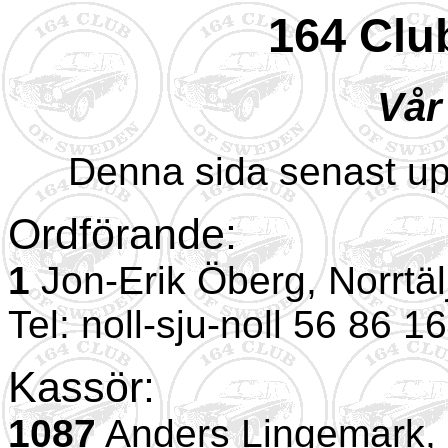
164 Clu
Vår
Denna sida senast u
Ordförande:
1
Jon-Erik Öberg, Norrtäl
Tel: noll-sju-noll 56 86 1
Kassör:
1087
Anders Lingemark, 