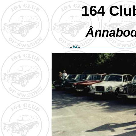
164 Clu
Ånnaboda