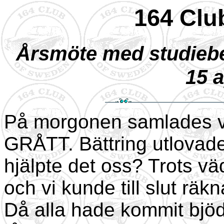
164 Clu
Årsmöte med studiebe
15 a
På morgonen samlades vi 
GRÅTT. Bättring utlovade
hjälpte det oss? Trots väd
och vi kunde till slut räkn
Då alla hade kommit bjöd