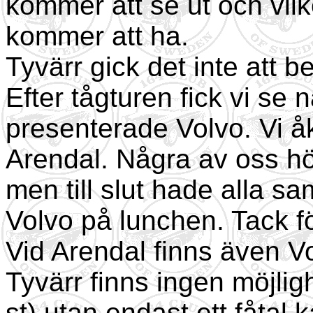
kommer att se ut och vil
kommer att ha.
Tyvärr gick det inte att b
Efter tågturen fick vi se 
presenterade Volvo. Vi åk
Arendal. Några av oss hö
men till slut hade alla sa
Volvo på lunchen. Tack fö
Vid Arendal finns även V
Tyvärr finns ingen möjlighe
st) utan endast ett fåtal 