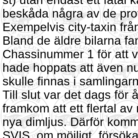
beskåda några av de prot
Exempelvis city-taxin från
Bland de äldre bilarna fa
Chassinummer 1 för att 
hade hoppats att även n
skulle finnas i samlingar
Till slut var det dags för
framkom att ett flertal 
nya dimljus. Därför komm
SVIS, om möjligt, försö