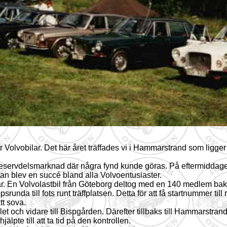
r Volvobilar. Det här året träffades vi i Hammarstrand som ligge
reservdelsmarknad där några fynd kunde göras. På eftermiddagen 
årtan blev en succé bland alla Volvoentusiaster.
lar. En Volvolastbil från Göteborg deltog med en 140 medlem bak
srunda till fots runt träffplatsen. Detta för att få startnummer til
tt sova.
et och vidare till Bispgården. Därefter tillbaks till Hammarstrand
älpte till att ta tid på den kontrollen.