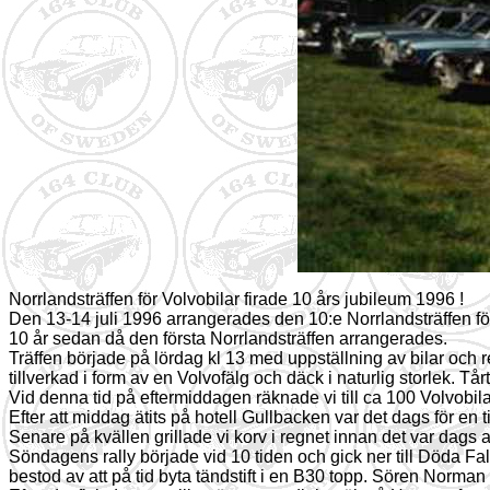
Norrlandsträffen för Volvobilar firade 10 års jubileum 1996 !
Den 13-14 juli 1996 arrangerades den 10:e Norrlandsträffen fö
10 år sedan då den första Norrlandsträffen arrangerades.
Träffen började på lördag kl 13 med uppställning av bilar och 
tillverkad i form av en Volvofälg och däck i naturlig storlek. T
Vid denna tid på eftermiddagen räknade vi till ca 100 Volvobi
Efter att middag ätits på hotell Gullbacken var det dags för en tip
Senare på kvällen grillade vi korv i regnet innan det var dags a
Söndagens rally började vid 10 tiden och gick ner till Döda Fall
bestod av att på tid byta tändstift i en B30 topp. Sören Norman hj