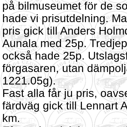
på bilmuseumet för de so
hade vi prisutdelning. M
pris gick till Anders Hol
Aunala med 25p. Tredjep
också hade 25p. Utslags
förgasaren, utan dämpolj
1221.05g).
Fast alla får ju pris, oav
färdväg gick till Lennar
km.