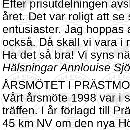
Efter prisutdelningen avsl
året. Det var roligt att s
entusiaster. Jag hoppas
också. Då skall vi vara i
Ha det så bra! Vi syns nä
Hälsningar Annlouise Sj
ÅRSMÖTET I PRÄSTMON
Vårt årsmöte 1998 var i
träffen. I år förlagd till P
45 km NV om den nya Hö