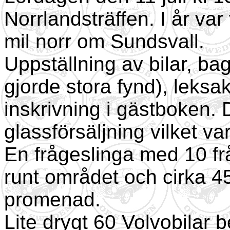
Norrlandsträffen. I år va
mil norr om Sundsvall.
Uppställning av bilar, b
gjorde stora fynd), leksak
inskrivning i gästboken. 
glassförsäljning vilket va
En frågeslinga med 10 fr
runt området och cirka 4
promenad.
Lite drygt 60 Volvobilar 