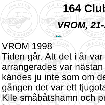
164 Clu
VROM, 21-
VROM 1998
Tiden går. Att det i år v
arrangerades var nästan li
kändes ju inte som om de
gången det var ett tjugota
Kile småbåtshamn och pre