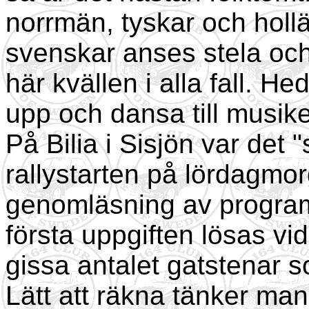
norrmän, tyskar och holl
svenskar anses stela och
här kvällen i alla fall. H
upp och dansa till musike
På Bilia i Sisjön var det 
rallystarten på lördagmor
genomläsning av program
första uppgiften lösas vi
gissa antalet gatstenar so
Lätt att räkna tänker m