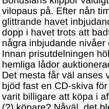
Bohusläns klippor väldigt 
vilopaus på. Efter nån ti
glittrande havet inbjudand
dopp i havet trots att bad
några inbjudande nivåer
Innan prisutdelningen höl
hemliga lådor auktionera
Det mesta får väl anses 
bjöd fast en CD-skiva fö
varit billigare att köpa i a
(?) köpare? Nåväl, det bl