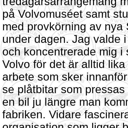
tredagarsarrangemang m
på Volvomuséet samt stu
med provkörning av nya
under dagen. Jag valde i
och koncentrerade mig i 
Volvo för det är alltid lika
arbete som sker innanför 
se plåtbitar som pressas o
en bil ju längre man kom
fabriken. Vidare fascine
organisation som ligger b