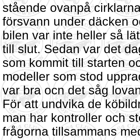
stående ovanpå cirklarn
försvann under däcken oc
bilen var inte heller så lä
till slut. Sedan var det dag
som kommit till starten o
modeller som stod upprad
var bra ocn det såg lovan
För att undvika de köbil
man har kontroller och s
frågorna tillsammans me