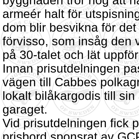
byggnaden tror nog att h
armeér halt för utspisnin
dom blir besvikna för det
förvisso, som insåg den
på 30-talet och lät uppfö
Innan prisutdelningen p
vägen till Cabbes polkagri
lokalt bilåkargodis till sin
garaget.
Vid prisutdelningen fick p
prisbord sponsrat av GC