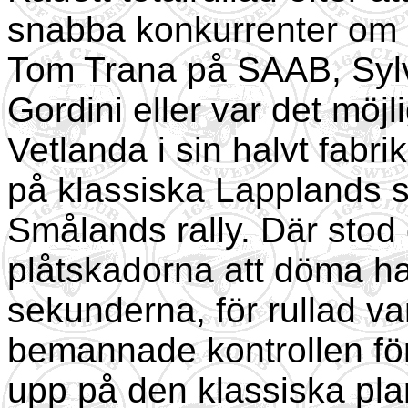
snabba konkurrenter om e
Tom Trana på SAAB, Sylv
Gordini eller var det mö
Vetlanda i sin halvt fab
på klassiska Lapplands 
Smålands rally. Där stod d
plåtskadorna att döma had
sekunderna, för rullad va
bemannade kontrollen för
upp på den klassiska plank