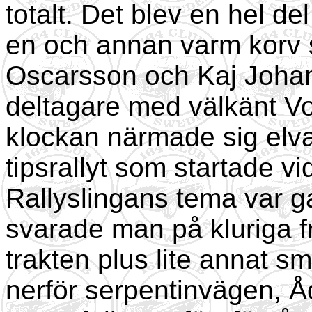
totalt. Det blev en hel d
en och annan varm korv s
Oscarsson och Kaj Joha
deltagare med välkänt V
klockan närmade sig elva
tipsrallyt som startade v
Rallyslingans tema var g
svarade man på kluriga fr
trakten plus lite annat små
nerför serpentinvägen, 