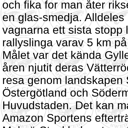
och fika for man åter ri
en glas-smedja. Alldeles
vagnarna ett sista stop
rallyslinga varav 5 km p
Målet var det kända Gyll
åren njutit deras Vätter
resa genom landskapen 
Östergötland och Söderma
Huvudstaden. Det kan ma
Amazon Sportens eftertr