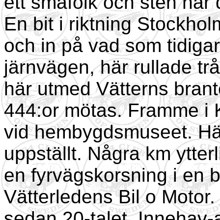
ett småfolk och sten har 
En bit i riktning Stockho
och in på vad som tidiga
järnvägen, här rullade tr
här utmed Vätterns brante
444:or mötas. Framme i K
vid hembygdsmuseet. Här
uppställt. Några km ytterl
en fyrvägskorsning i en 
Vätterledens Bil o Motor. 
sedan 20-talet. Innehav-