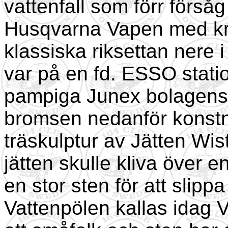
vattenfall som förr förs
Husqvarna Vapen med kra
klassiska riksettan nere 
var på en fd. ESSO station
pampiga Junex bolagens i
bromsen nedanför konst
träskulptur av Jätten Wis
jätten skulle kliva över e
en stor sten för att slippa
Vattenpölen kallas idag 