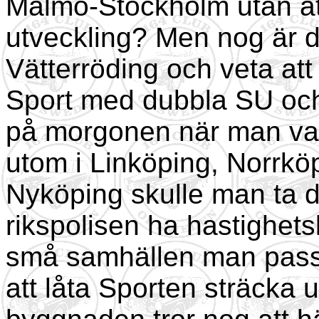
Malmö-Stockholm utan att 
utveckling? Men nog är d
Vätterröding och veta att
Sport med dubbla SU och
på morgonen när man vakna
utom i Linköping, Norrköp
Nyköping skulle man ta de
rikspolisen ha hastighetsk
små samhällen man passe
att låta Sporten sträcka 