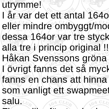
utrymme!
I år var det ett antal 164o
eller mindre ombyggt/modi
dessa 164or var tre styc
alla tre i princip origina
Håkan Svenssons gröna 75
I övrigt fanns det så mycke
fanns en chans att hinna
som vanligt ett swapmeet 
salu.