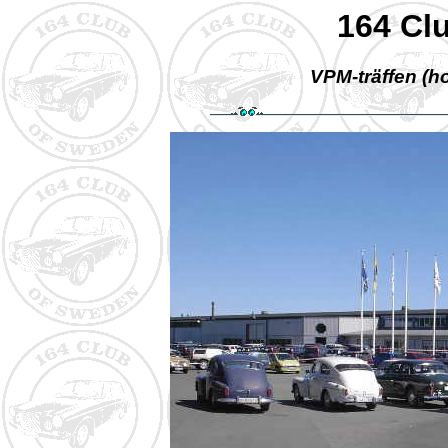
164 Cl
VPM-träffen (h