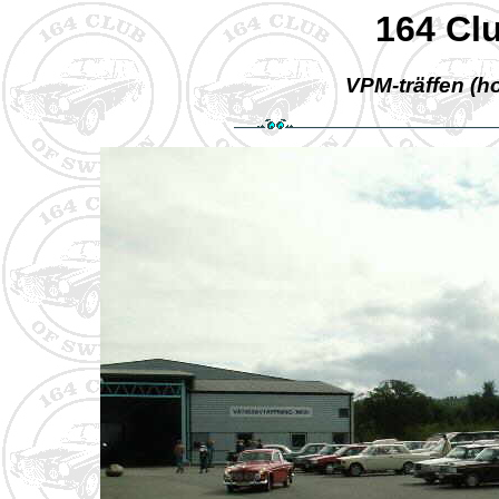
164 Cl
VPM-träffen (h