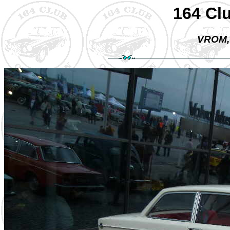
164 Cl
VROM, 